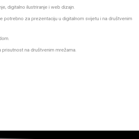
, digitalno ilustriranje i web dizajn.
 potrebno za prezentaciju u digitalnom svijetu i na društvenim
endom.
ašu prisutnost na društvenim mrežama.