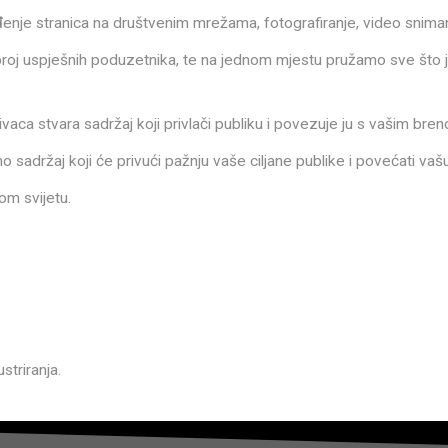
enje stranica na društvenim mrežama, fotografiranje, video snimanje
roj uspješnih poduzetnika, te na jednom mjestu pružamo sve što je
ivaca stvara sadržaj koji privlači publiku i povezuje ju s vašim br
o sadržaj koji će privući pažnju vaše ciljane publike i povećati v
om svijetu.
ustriranja.