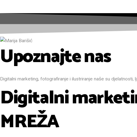
Upoznajte nas
Digitalni marketing, fotografiranje i ilustriranje naše su djelatnosti, l
Digitalni marke
MREŽA