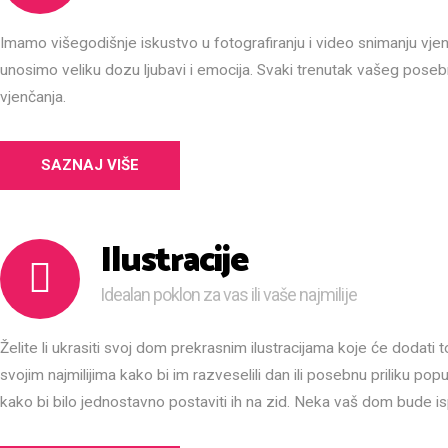
Imamo višegodišnje iskustvo u fotografiranju i video snimanju vjen
unosimo veliku dozu ljubavi i emocija. Svaki trenutak vašeg pose
vjenčanja.
SAZNAJ VIŠE
Ilustracije
Idealan poklon za vas ili vaše najmilije
Želite li ukrasiti svoj dom prekrasnim ilustracijama koje će dodati t
svojim najmilijima kako bi im razveselili dan ili posebnu priliku pop
kako bi bilo jednostavno postaviti ih na zid. Neka vaš dom bude isp