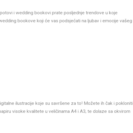
 spotovi i wedding bookovi prate posljednje trendove u koje
 wedding bookove koji će vas podsjećati na ljubav i emocije vašeg
gitalne ilustracije koje su savršene za to! Možete ih čak i pokloniti
a papiru visoke kvalitete u veličinama A4 i A3, te dolaze sa okvirom