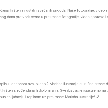
čanja, krštenja i ostalih svečanih prigoda. Naše fotografije, video
bnog dana pretvorit ćemo u prekrasne fotografije, video spotove i
oplinu i osobnost svakoj sobi? Marisha ilustracije su ručno crtane di
ut krštenja, rođendana ili diplomiranja. Sve ilustracije ispisujemo n
unjen ljubavlju i toplinom uz prekrasne Marisha ilustracije! 💕