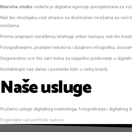
Marisha studio
vodeća je digitalna agencija specijalizirana za vođ
Naš tim stručnjaka vodi stranice na društvenim mrežama za veći b
mrežama.
Prema unaprijed razrađenoj strategiji online nastupa, naš tim kreat
Fotografiranjem, pisanjem tekstova i dizajnom infografika, stvaram
Osiguravamo sve što vam treba za uspješno poslovanje u digitaln
Kontaktirajte nas danas i postanite lider u vašoj branši.
Naše usluge
Pružamo usluge digitalnog marketinga, fotografiranja i digitalnog il
Pogledajte naš portfolio radova