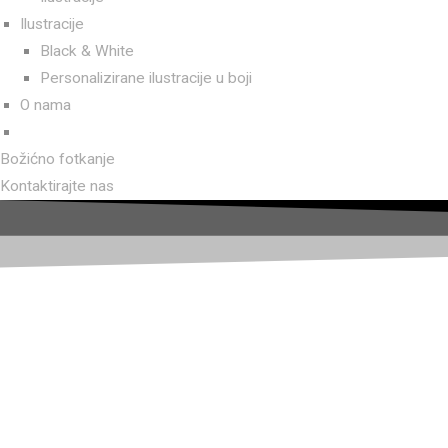
Stra
SAZNAJ VI
Ilustracije
Black & White
Personalizirane ilustracije u boji
O nama
Stručnjaci smo za digitalni marketing. Vodimo stranice na druš
stvaramo objave i komuniciramo s vašom publi
Božićno fotkanje
Kontaktirajte nas
SAZNAJ VI