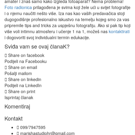
amater i znaš samo kako izgleda fotoaparat? Nema problema!
Foto radionica
prilagođena je svima koji žele ući u svijet fotografije
i o njemu naučiti nešto više. Iza nas kao vaših predavačica stoji
dugogodišnje profesionalno iskustvo na temelju kojeg smo za vas
pripremile tips and tricks za uspješnu fotografiju. Ako si pak tip koji
više voli intimnu atmosferu i učenje 1 na 1, možeš nas
kontaktirati
i dogovoriti svoj individualni termin edukacije.
Sviđa vam se ovaj članaK?
Share on facebook
Podijeli na Facebooku
Share on email
Pošalji mailom
Share on linkedin
Podijeli na LinkedIn
Share on print
Isprintaj članak
Komentiraj
Kontakt
099/7947595
marishastudiohr@gmail.com