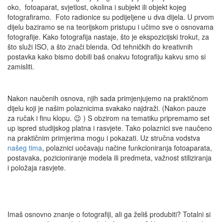
oko, fotoaparat, svjetlost, okolina i subjekt ili objekt kojeg
fotografiramo. Foto radionice su podijeljene u dva dijela. U prvom
dijelu baziramo se na teorijskom pristupu i učimo sve o osnovama
fotografije. Kako fotografija nastaje, što je ekspozicijski trokut, za
što služi ISO, a što znači blenda. Od tehničkih do kreativnih
postavka kako bismo dobili baš onakvu fotografiju kakvu smo si
zamisliti.
Nakon naučenih osnova, njih sada primjenjujemo na praktičnom
dijelu koji je našim polaznicima svakako najdraži. (Nakon pauze
za ručak i finu klopu. 😉 ) S obzirom na tematiku pripremamo set
up ispred studijskog platna i rasvjete. Tako polaznici sve naučeno
na praktičnim primjerima mogu i pokazati. Uz stručna vodstva
našeg tima
, polaznici uočavaju načine funkcioniranja fotoaparata,
postavaka, pozicioniranje modela ili predmeta, važnost stiliziranja
i položaja rasvjete.
Imaš osnovno znanje o fotografiji, ali ga želiš produbiti? Totalni si