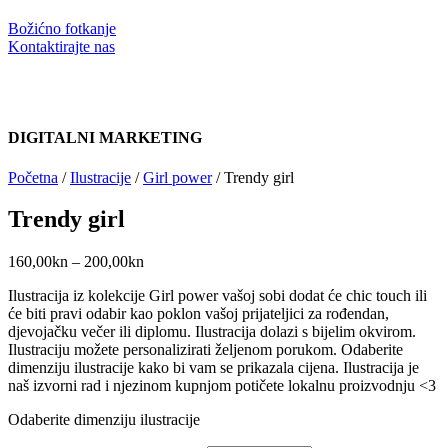
Božićno fotkanje
Kontaktirajte nas
DIGITALNI MARKETING
Početna
/
Ilustracije
/
Girl power
/ Trendy girl
Trendy girl
160,00
kn
–
200,00
kn
Ilustracija iz kolekcije Girl power vašoj sobi dodat će chic touch ili
će biti pravi odabir kao poklon vašoj prijateljici za rođendan,
djevojačku večer ili diplomu. Ilustracija dolazi s bijelim okvirom.
Ilustraciju možete personalizirati željenom porukom. Odaberite
dimenziju ilustracije kako bi vam se prikazala cijena. Ilustracija je
naš izvorni rad i njezinom kupnjom potičete lokalnu proizvodnju <3
Odaberite dimenziju ilustracije