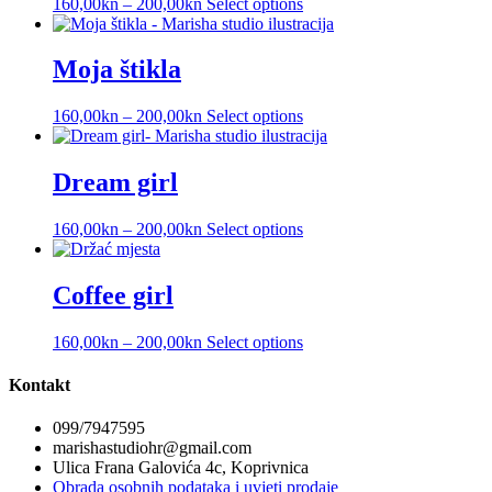
160,00
kn
–
200,00
kn
Select options
Moja štikla
160,00
kn
–
200,00
kn
Select options
Dream girl
160,00
kn
–
200,00
kn
Select options
Coffee girl
160,00
kn
–
200,00
kn
Select options
Kontakt
099/7947595
marishastudiohr@gmail.com
Ulica Frana Galovića 4c, Koprivnica
Obrada osobnih podataka i uvjeti prodaje