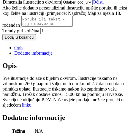
Dimenzija ilustracije s okvirom
Očisti
Ako želite dodatno personalizirati ilustraciju upišite poruku ili tekst
koji želite na ilustraciji (primjerice: Najdražoj Maji za njezin 18.
rođendan)
Trendy girl količina
Dodaj u košaricu
Opis
Dodatne informacije
Opis
Sve ilustracije dolaze s bijelim okvirom. Ilustracije tiskamo na
vrhunskom 260 g papiru i šaljemo ih u roku od 2-7 dana od dana
primitka uplate. Ilustracije tiskamo nakon što zaprimimo vašu
narudžbu. Trošak dostave iznosi 15,00 kn na području Hrvatske.
Sve cijene uključuju PDV. Naše uvjete prodaje možete pronaći na
sljedećem
linku
.
Dodatne informacije
Težina
N/A