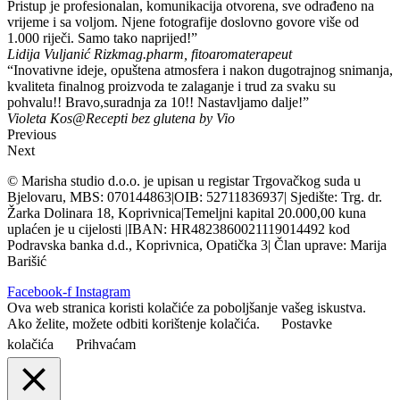
Pristup je profesionalan, komunikacija otvorena, sve odrađeno na
vrijeme i sa voljom. Njene fotografije doslovno govore više od
1.000 riječi. Samo tako naprijed!”
Lidija Vuljanić Rizk
mag.pharm, fitoaromaterapeut
“Inovativne ideje, opuštena atmosfera i nakon dugotrajnog snimanja,
kvaliteta finalnog proizvoda te zalaganje i trud za svaku su
pohvalu!! Bravo,suradnja za 10!! Nastavljamo dalje!”
Violeta Kos
@Recepti bez glutena by Vio
Previous
Next
© Marisha studio d.o.o. je upisan u registar Trgovačkog suda u
Bjelovaru, MBS: 070144863|OIB: 52711836937| Sjedište: Trg. dr.
Žarka Dolinara 18, Koprivnica|Temeljni kapital 20.000,00 kuna
uplaćen je u cijelosti |IBAN: HR4823860021119014492 kod
Podravska banka d.d., Koprivnica, Opatička 3| Član uprave: Marija
Barišić
Facebook-f
Instagram
Ova web stranica koristi kolačiće za poboljšanje vašeg iskustva.
Ako želite, možete odbiti korištenje kolačića.
Postavke
kolačića
Prihvaćam