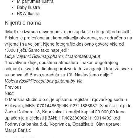
M parfumes Ilustra
Baby Ilustra
B&W Ilustra
Klijenti o nama
“Marija je izvrsna u svom poslu, pristup koji je drugačiji od ostalih.
Pristup je profesionalan, komunikacija otvorena, sve odrađeno na
vrijeme i sa voljom. Njene fotografije doslovno govore više od
1.000 riječi. Samo tako naprijed!”
Lidija Vuljanić Rizk
mag.pharm, fitoaromaterapeut
“Inovativne ideje, opuštena atmosfera i nakon dugotrajnog
snimanja, kvaliteta finalnog proizvoda te zalaganje i trud za svaku
su pohvalu!! Bravo,suradnja za 10!! Nastavljamo dalje!”
Violeta Kos
@Recepti bez glutena by Vio
Previous
Next
© Marisha studio d.o.o. je upisan u registar Trgovačkog suda u
Bjelovaru, MBS: 070144863|OIB: 52711836937| Sjedište: Trg. dr.
Žarka Dolinara 18, Koprivnica|Temeljni kapital 20.000,00 kuna
uplaćen je u cijelosti |IBAN: HR4823860021119014492 kod
Podravska banka d.d., Koprivnica, Opatička 3| Član uprave:
Marija Barišić