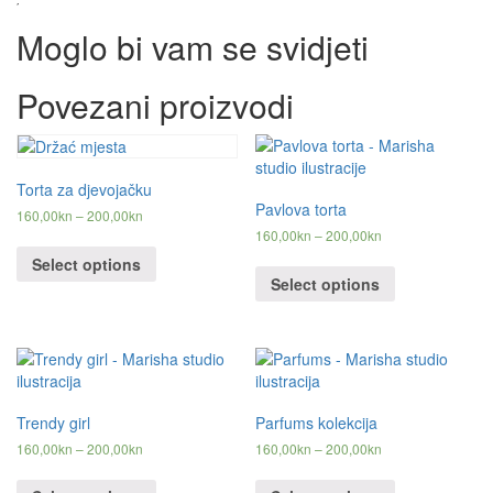
Moglo bi vam se svidjeti
Povezani proizvodi
Torta za djevojačku
Pavlova torta
160,00
kn
–
200,00
kn
160,00
kn
–
200,00
kn
Select options
Select options
Trendy girl
Parfums kolekcija
160,00
kn
–
200,00
kn
160,00
kn
–
200,00
kn