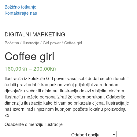
Božićno fotkanje
Kontaktirajte nas
DIGITALNI MARKETING
Početna
/
Ilustracije
/
Girl power
/ Coffee girl
Coffee girl
160,00
kn
–
200,00
kn
Ilustracija iz kolekcije Girl power vašoj sobi dodat će chic touch ili
će biti pravi odabir kao poklon vašoj prijateljici za rođendan,
djevojačku večer ili diplomu. Ilustracija dolazi s bijelim okvirom.
Ilustraciju možete personalizirati željenom porukom. Odaberite
dimenziju ilustracije kako bi vam se prikazala cijena. Ilustracija je
naš izvorni rad i njezinom kupnjom potičete lokalnu proizvodnju
<3
Odaberite dimenziju ilustracije
Dimenzija ilustracije s okvirom