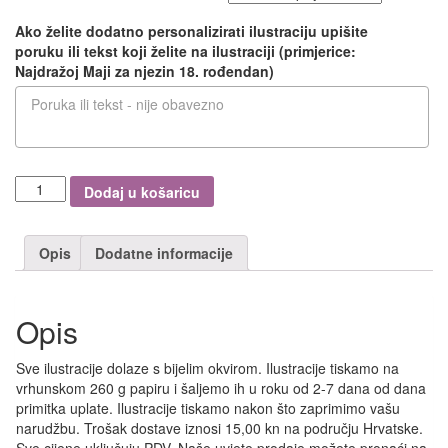
Ako želite dodatno personalizirati ilustraciju upišite
poruku ili tekst koji želite na ilustraciji (primjerice:
Najdražoj Maji za njezin 18. rođendan)
Coffee
Dodaj u košaricu
girl
količina
Opis
Dodatne informacije
Opis
Sve ilustracije dolaze s bijelim okvirom. Ilustracije tiskamo na
vrhunskom 260 g papiru i šaljemo ih u roku od 2-7 dana od dana
primitka uplate. Ilustracije tiskamo nakon što zaprimimo vašu
narudžbu. Trošak dostave iznosi 15,00 kn na području Hrvatske.
Sve cijene uključuju PDV. Naše uvjete prodaje možete pronaći na