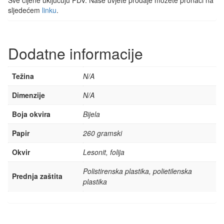
sljedećem
linku
.
Dodatne informacije
Težina
N/A
Dimenzije
N/A
Boja okvira
Bijela
Papir
260 gramski
Okvir
Lesonit, folija
Polistirenska plastika, polietilenska
Prednja zaštita
plastika