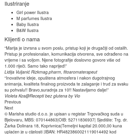
Ilustriranje
Girl power Ilustra
M parfumes Ilustra
Baby Ilustra
B&W Ilustra
Klijenti o nama
“Marija je izvrsna u svom poslu, pristup koji je drugačiji od ostalih.
Pristup je profesionalan, komunikacija otvorena, sve odrađeno na
vrijeme i sa voljom. Njene fotografije doslovno govore više od
1.000 riječi. Samo tako naprijed!”
Lidija Vuljanić Rizk
mag.pharm, fitoaromaterapeut
“Inovativne ideje, opuštena atmosfera i nakon dugotrajnog
snimanja, kvaliteta finalnog proizvoda te zalaganje i trud za svaku
su pohvalu!! Bravo,suradnja za 10!! Nastavljamo dalje!”
Violeta Kos
@Recepti bez glutena by Vio
Previous
Next
© Marisha studio d.o.o. je upisan u registar Trgovačkog suda u
Bjelovaru, MBS: 070144863|OIB: 52711836937| Sjedište: Trg. dr.
Žarka Dolinara 18, Koprivnica|Temeljni kapital 20.000,00 kuna
uplaćen je u cijelosti |IBAN: HR4823860021119014492 kod