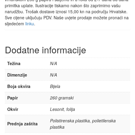
primitka uplate. Ilustracije tiskamo nakon što zaprimimo vašu
narudžbu. Trošak dostave iznosi 15,00 kn na području Hrvatske.
Sve cijene uključuju PDV. Naše uvjete prodaje možete pronaći na
sljedećem
linku
.
Dodatne informacije
Težina
N/A
Dimenzije
N/A
Boja okvira
Bijela
Papir
260 gramski
Okvir
Lesonit, folija
Polistirenska plastika, polietilenska
Prednja zaštita
plastika