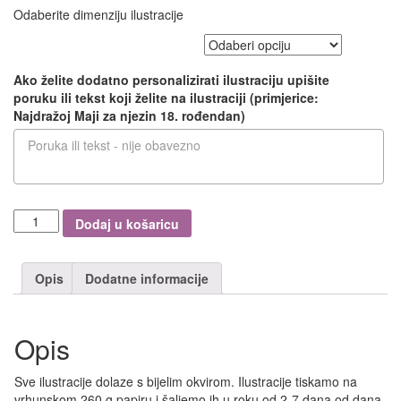
Odaberite dimenziju ilustracije
Dimenzija ilustracije s okvirom
Ako želite dodatno personalizirati ilustraciju upišite
poruku ili tekst koji želite na ilustraciji (primjerice:
Najdražoj Maji za njezin 18. rođendan)
Dream
Dodaj u košaricu
girl
količina
Opis
Dodatne informacije
Opis
Sve ilustracije dolaze s bijelim okvirom. Ilustracije tiskamo na
vrhunskom 260 g papiru i šaljemo ih u roku od 2-7 dana od dana