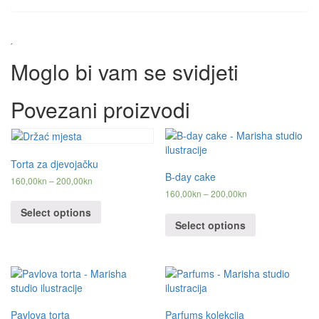
Moglo bi vam se svidjeti
Povezani proizvodi
Torta za djevojačku
B-day cake
160,00
kn
–
200,00
kn
160,00
kn
–
200,00
kn
Select options
Select options
Pavlova torta
Parfums kolekcija