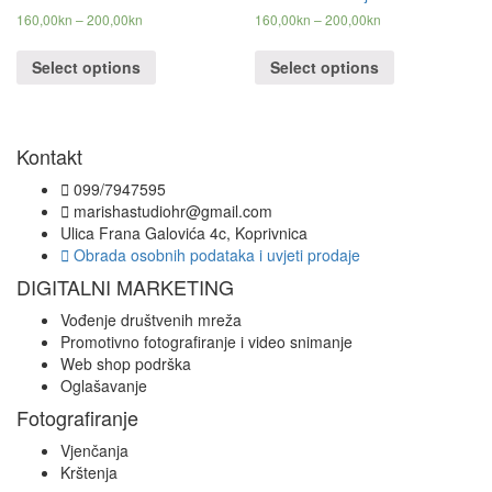
160,00
kn
–
200,00
kn
160,00
kn
–
200,00
kn
Select options
Select options
Kontakt
099/7947595
marishastudiohr@gmail.com
Ulica Frana Galovića 4c, Koprivnica
Obrada osobnih podataka i uvjeti prodaje
DIGITALNI MARKETING
Vođenje društvenih mreža
Promotivno fotografiranje i video snimanje
Web shop podrška
Oglašavanje
Fotografiranje
Vjenčanja
Krštenja