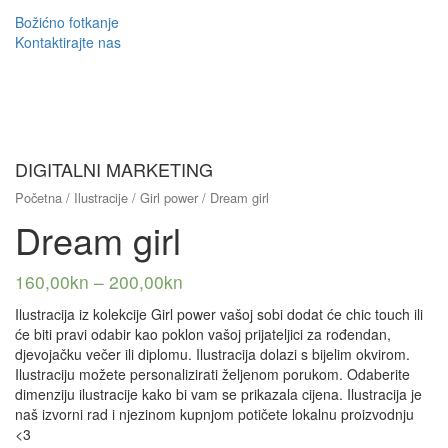
Božićno fotkanje
Kontaktirajte nas
DIGITALNI MARKETING
Početna
/
Ilustracije
/
Girl power
/ Dream girl
Dream girl
160,00
kn
–
200,00
kn
Ilustracija iz kolekcije Girl power vašoj sobi dodat će chic touch ili
će biti pravi odabir kao poklon vašoj prijateljici za rođendan,
djevojačku večer ili diplomu. Ilustracija dolazi s bijelim okvirom.
Ilustraciju možete personalizirati željenom porukom. Odaberite
dimenziju ilustracije kako bi vam se prikazala cijena. Ilustracija je
naš izvorni rad i njezinom kupnjom potičete lokalnu proizvodnju
<3