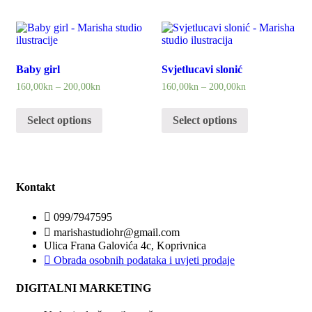
Baby girl
Svjetlucavi slonić
160,00
kn
–
200,00
kn
160,00
kn
–
200,00
kn
Select options
Select options
Kontakt
099/7947595
marishastudiohr@gmail.com
Ulica Frana Galovića 4c, Koprivnica
Obrada osobnih podataka i uvjeti prodaje
DIGITALNI MARKETING