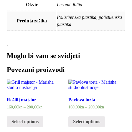
Okvir
Lesonit, folija
Polistirenska plastika, polietilenska
Prednja zaštita
plastika
Moglo bi vam se svidjeti
Povezani proizvodi
Roštilj majstor
Pavlova torta
160,00
kn
–
200,00
kn
160,00
kn
–
200,00
kn
Select options
Select options