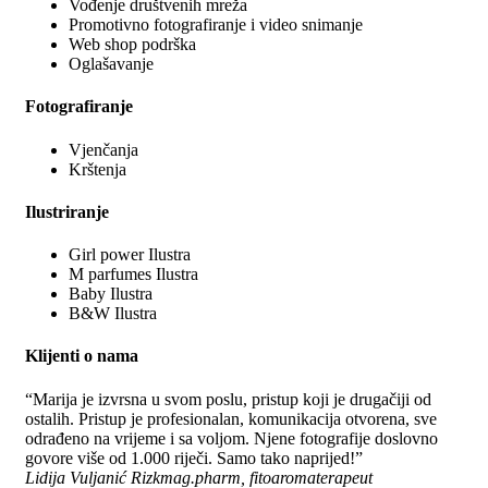
Vođenje društvenih mreža
Promotivno fotografiranje i video snimanje
Web shop podrška
Oglašavanje
Fotografiranje
Vjenčanja
Krštenja
Ilustriranje
Girl power Ilustra
M parfumes Ilustra
Baby Ilustra
B&W Ilustra
Klijenti o nama
“Marija je izvrsna u svom poslu, pristup koji je drugačiji od
ostalih. Pristup je profesionalan, komunikacija otvorena, sve
odrađeno na vrijeme i sa voljom. Njene fotografije doslovno
govore više od 1.000 riječi. Samo tako naprijed!”
Lidija Vuljanić Rizk
mag.pharm, fitoaromaterapeut