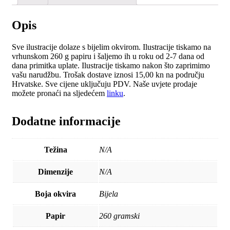
Opis
Sve ilustracije dolaze s bijelim okvirom. Ilustracije tiskamo na
vrhunskom 260 g papiru i šaljemo ih u roku od 2-7 dana od
dana primitka uplate. Ilustracije tiskamo nakon što zaprimimo
vašu narudžbu. Trošak dostave iznosi 15,00 kn na području
Hrvatske. Sve cijene uključuju PDV. Naše uvjete prodaje
možete pronaći na sljedećem
linku
.
Dodatne informacije
Težina
N/A
Dimenzije
N/A
Boja okvira
Bijela
Papir
260 gramski