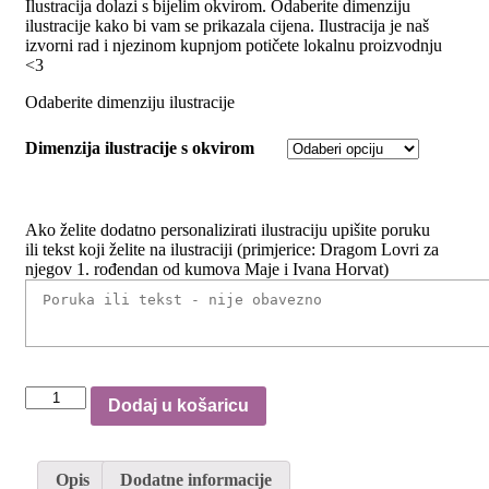
Ilustracija dolazi s bijelim okvirom. Odaberite dimenziju
ilustracije kako bi vam se prikazala cijena. Ilustracija je naš
izvorni rad i njezinom kupnjom potičete lokalnu proizvodnju
<3
Odaberite dimenziju ilustracije
Dimenzija ilustracije s okvirom
Ako želite dodatno personalizirati ilustraciju upišite poruku
ili tekst koji želite na ilustraciji (primjerice: Dragom Lovri za
njegov 1. rođendan od kumova Maje i Ivana Horvat)
Teddy
Dodaj u košaricu
heart
količina
Opis
Dodatne informacije