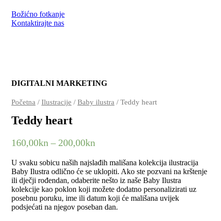
Božićno fotkanje
Kontaktirajte nas
DIGITALNI MARKETING
Početna
/
Ilustracije
/
Baby ilustra
/ Teddy heart
Teddy heart
160,00
kn
–
200,00
kn
U svaku sobicu naših najslađih mališana kolekcija ilustracija
Baby Ilustra odlično će se uklopiti. Ako ste pozvani na krštenje
ili dječji rođendan, odaberite nešto iz naše Baby Ilustra
kolekcije kao poklon koji možete dodatno personalizirati uz
posebnu poruku, ime ili datum koji će mališana uvijek
podsjećati na njegov poseban dan.